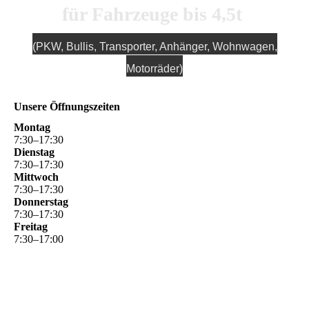
für Fahrzeuge bis 4,5t
(PKW, Bullis, Transporter, Anhänger, Wohnwagen,
Motorräder)
Unsere Öffnungszeiten
Montag
7
:
30
–
17
:
30
Dienstag
7
:
30
–
17
:
30
Mittwoch
7
:
30
–
17
:
30
Donnerstag
7
:
30
–
17
:
30
Freitag
7
:
30
–
17
:
00