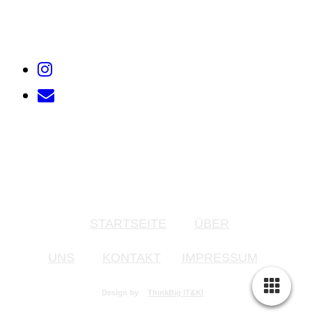
STARTSEITE
ÜBER
UNS
KONTAKT
IMPRESSUM
Design by
ThinkBig IT&KI